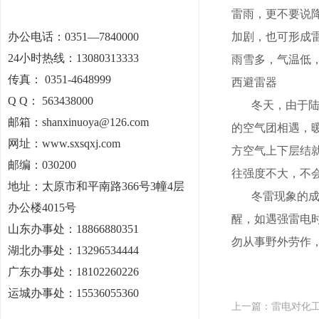
雷雨，更不要说
办公电话：
0351—7840000
加剧，也可形成
24小时热线：13080313333
雨雪多，气温低，
传真： 0351-4648999
西避雷器
Q Q： 563438000
冬天，由于陆地
邮箱：shanxinuoya@126.com
的空气团相遇，
网址：www.sxsqxj.com
方空气上下层结
邮编：030200
往强度不大，不
地址：
太原市和平南路366号3幢4层
冬雷现象的成因
办公楼4015号
醒，如遇强雷电
山东办事处：18866880351
勿从事野外劳作
湖北办事处：13296534444
广东办事处：18102260226
运城办事处：15536055360
上一篇：
雷电对化