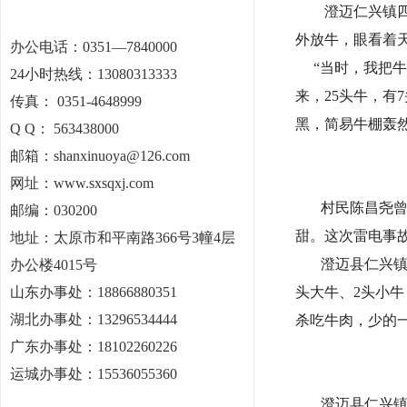
澄迈仁兴镇四联
外放牛，眼看着
办公电话：
0351—7840000
“当时，我把牛
24小时热线：13080313333
来，25头牛，
传真： 0351-4648999
黑，简易牛棚轰
Q Q： 563438000
邮箱：shanxinuoya@126.com
网址：www.sxsqxj.com
村民陈昌尧曾经
邮编：030200
甜。这次雷电事
地址：
太原市和平南路366号3幢4层
澄迈县仁兴镇相
办公楼4015号
山东办事处：18866880351
头大牛、2头小
湖北办事处：13296534444
杀吃牛肉，少的一
广东办事处：18102260226
运城办事处：15536055360
澄迈县仁兴镇相