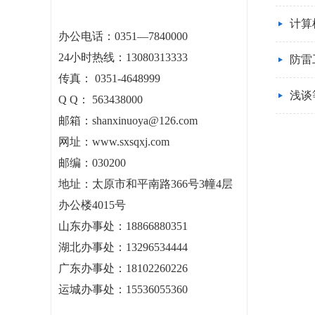
计算
办公电话：
0351—7840000
24小时热线：13080313333
防雷
传真： 0351-4648999
浅谈
Q Q： 563438000
邮箱：shanxinuoya@126.com
网址：www.sxsqxj.com
邮编：030200
地址：
太原市和平南路366号3幢4层
办公楼4015号
山东办事处：18866880351
湖北办事处：13296534444
广东办事处：18102260226
运城办事处：15536055360