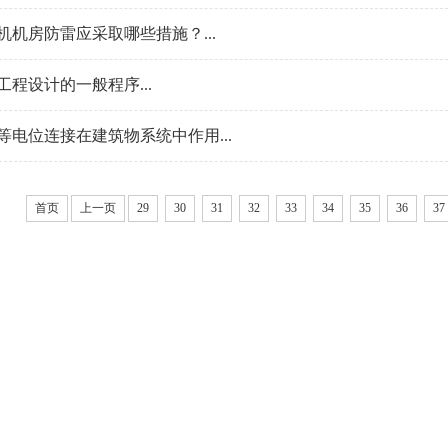
机机房防雷应采取哪些措施？...
工程设计的一般程序...
等电位连接在建筑物系统中作用...
首页
上一页
29
30
31
32
33
34
35
36
37